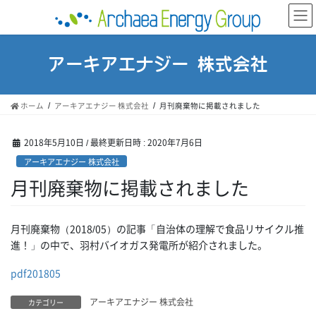
コ
ナ
ン
ビ
テ
ゲ
ン
ー
アーキアエナジー 株式会社
ツ
シ
へ
ョ
ス
ン
ホーム
アーキアエナジー 株式会社
月刊廃棄物に掲載されました
キ
に
ッ
移
プ
動
2018年5月10日
/ 最終更新日時 :
2020年7月6日
アーキアエナジー 株式会社
月刊廃棄物に掲載されました
月刊廃棄物（2018/05）の記事「自治体の理解で食品リサイクル推
進！」の中で、羽村バイオガス発電所が紹介されました。
pdf201805
アーキアエナジー 株式会社
カテゴリー