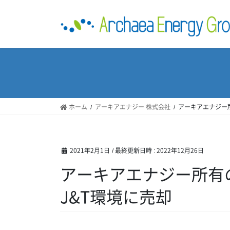
コ
ナ
ン
ビ
テ
ゲ
ン
ー
ツ
シ
へ
ョ
ス
ン
キ
に
ッ
移
ホーム
アーキアエナジー 株式会社
アーキアエナジー所
プ
動
2021年2月1日
/ 最終更新日時 :
2022年12月26日
アーキアエナジー所有
J&T環境に売却