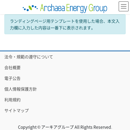
コ
ナ
ン
ビ
テ
ゲ
ランディングページ用テンプレートを使用した場合、本文入
ン
ー
ツ
シ
力欄に入力した内容は一番下に表示されます。
へ
ョ
ス
ン
キ
に
ッ
移
法令・規範の遵守について
プ
動
会社概要
電子公告
個人情報保護方針
利用規約
サイトマップ
Copyright © アーキアグループ All Rights Reserved.