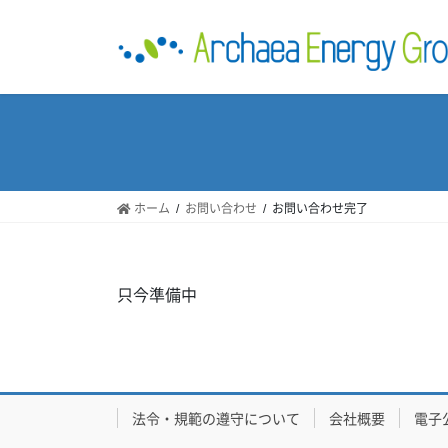
コ
ナ
ン
ビ
テ
ゲ
ン
ー
ツ
シ
へ
ョ
ス
ン
キ
に
ッ
移
ホーム
お問い合わせ
お問い合わせ完了
プ
動
只今準備中
法令・規範の遵守について
会社概要
電子